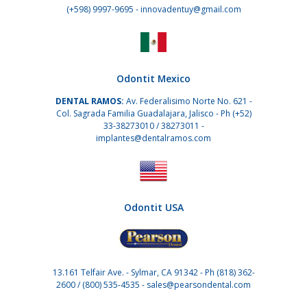
(+598) 9997-9695
- innovadentuy@gmail.com
Odontit Mexico
DENTAL RAMOS:
Av. Federalisimo Norte No. 621 -
Col. Sagrada Familia Guadalajara, Jalisco - Ph
(+52)
33-38273010
/
38273011
-
implantes@dentalramos.com
Odontit USA
13.161 Telfair Ave. - Sylmar, CA 91342 - Ph
(818) 362-
2600
/
(800) 535-4535
- sales@pearsondental.com