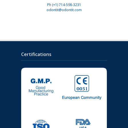
Ph
(+1) 714-598-3231
odontit@odontit.com
Certifications