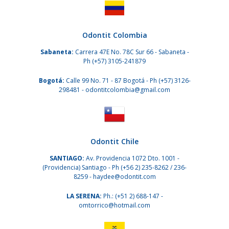
Odontit Colombia
Sabaneta:
Carrera 47E No. 78C Sur 66 - Sabaneta -
Ph
(+57) 3105-241879
Bogotá:
Calle 99 No. 71 - 87 Bogotá - Ph
(+57) 3126-
298481
- odontitcolombia@gmail.com
Odontit Chile
SANTIAGO:
Av. Providencia 1072 Dto. 1001 -
(Providencia) Santiago - Ph
(+56 2) 235-8262
/
236-
8259
- haydee@odontit.com
LA SERENA:
Ph.:
(+51 2) 688-147
-
omtorrico@hotmail.com