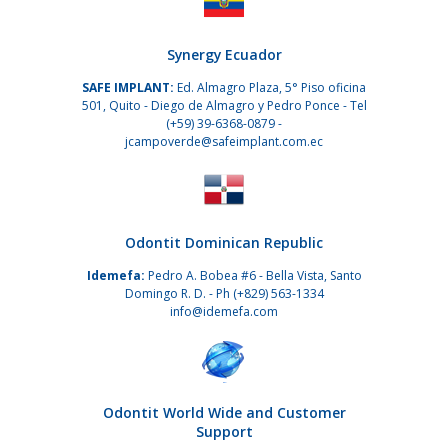
Synergy Ecuador
SAFE IMPLANT:
Ed. Almagro Plaza, 5° Piso oficina
501, Quito - Diego de Almagro y Pedro Ponce - Tel
(+59) 39-6368-0879
-
jcampoverde@safeimplant.com.ec
Odontit Dominican Republic
Idemefa:
Pedro A. Bobea #6 - Bella Vista, Santo
Domingo R. D. - Ph
(+829) 563-1334
info@idemefa.com
Odontit World Wide and Customer
Support