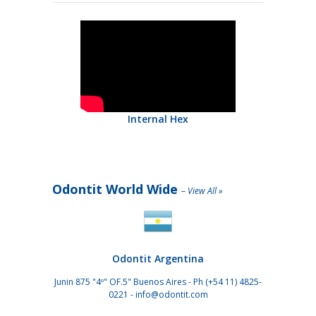
Internal Hex
Odontit World Wide
–
View All »
Odontit Argentina
Junin 875 "4º" OF.5" Buenos Aires - Ph
(+54 11) 4825-
0221
-
info@odontit.com